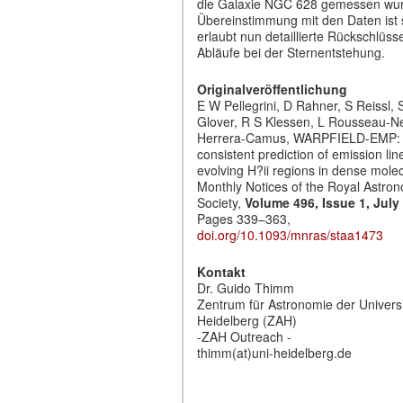
die Galaxie NGC 628 gemessen wur
Übereinstimmung mit den Daten ist 
erlaubt nun detaillierte Rückschlüss
Abläufe bei der Sternentstehung.
Originalveröffentlichung
E W Pellegrini, D Rahner, S Reissl,
Glover, R S Klessen, L Rousseau-N
Herrera-Camus, WARPFIELD-EMP: T
consistent prediction of emission lin
evolving H?ii regions in dense molec
Monthly Notices of the Royal Astron
Society,
Volume 496, Issue 1, July
Pages 339–363,
doi.org/10.1093/mnras/staa1473
Kontakt
Dr. Guido Thimm
Zentrum für Astronomie der Universi
Heidelberg (ZAH)
-ZAH Outreach -
thimm(at)uni-heidelberg.de