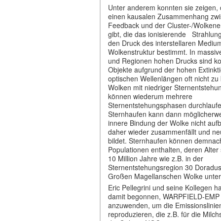
Unter anderem konnten sie zeigen, 
einen kausalen Zusammenhang zw
Feedback und der Cluster-/Wolkene
gibt, die das ionisierende Strahlu
den Druck des interstellaren Mediu
Wolkenstruktur bestimmt. In massi
und Regionen hohen Drucks sind ko
Objekte aufgrund der hohen Extinkti
optischen Wellenlängen oft nicht zu
Wolken mit niedriger Sternentstehun
können wiederum mehrere
Sternentstehungsphasen durchlaufe
Sternhaufen kann dann möglicherwe
innere Bindung der Wolke nicht auf
daher wieder zusammenfällt und ne
bildet. Sternhaufen können demnach
Populationen enthalten, deren Alter
10 Million Jahre wie z.B. in der
Sternentstehungsregion 30 Doradus
Großen Magellanschen Wolke unter
Eric Pellegrini und seine Kollegen h
damit begonnen, WARPFIELD-EMP
anzuwenden, um die Emissionslinie
reproduzieren, die z.B. für die Milc