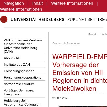
Navigation
|
Inhalt
|
Weitere Informationen
|
Weitere Informationen
Kontakt
|
Such
Willkommen am Zentrum
Zentrum für Astronomie
für Astronomie der
Universität Heidelberg
(ZAH)
WARPFIELD-EMP
About ZAH
Vorhersage der
Institute des ZAH
Emission von HII-
Forschungsgruppen
Regionen in dicht
Forschungskooperationen
Astronomie-Studium
Molekülwolken
Vorträge, Seminare,
Ereignisse
31.07.2020
Heidelberg Joint
Astronomical Colloquium