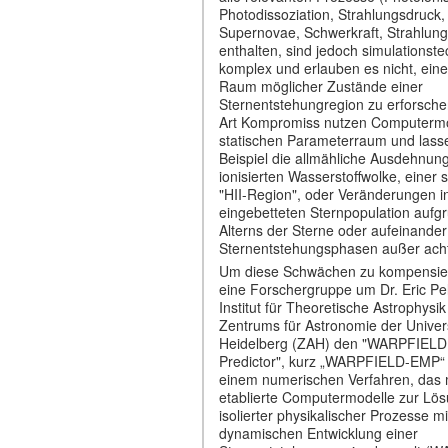
Photodissoziation, Strahlungsdruck,
Supernovae, Schwerkraft, Strahlung
enthalten, sind jedoch simulationst
komplex und erlauben es nicht, ein
Raum möglicher Zustände einer
Sternentstehungregion zu erforschen
Art Kompromiss nutzen Computermo
statischen Parameterraum und las
Beispiel die allmähliche Ausdehnung
ionisierten Wasserstoffwolke, einer
"HII-Region", oder Veränderungen i
eingebetteten Sternpopulation aufg
Alterns der Sterne oder aufeinander
Sternentstehungsphasen außer ach
Um diese Schwächen zu kompensier
eine Forschergruppe um Dr. Eric Pel
Institut für Theoretische Astrophysik
Zentrums für Astronomie der Univers
Heidelberg (ZAH) den "WARPFIELD
Predictor", kurz „WARPFIELD-EMP“ e
einem numerischen Verfahren, das
etablierte Computermodelle zur Lö
isolierter physikalischer Prozesse mi
dynamischen Entwicklung einer