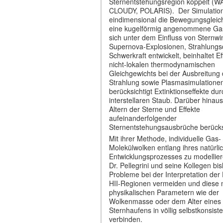
Sternentstehungsregion koppelt (
CLOUDY, POLARIS). Der Simulation
eindimensional die Bewegungsgleic
eine kugelförmig angenommene Gas
sich unter dem Einfluss von Sternwi
Supernova-Explosionen, Strahlungs
Schwerkraft entwickelt, beinhaltet E
nicht-lokalen thermodynamischen
Gleichgewichts bei der Ausbreitung 
Strahlung sowie Plasmasimulatione
berücksichtigt Extinktionseffekte dur
interstellaren Staub. Darüber hinau
Altern der Sterne und Effekte
aufeinanderfolgender
Sternentstehungsausbrüche berücksi
Mit ihrer Methode, individuelle Gas-
Molekülwolken entlang ihres natürli
Entwicklungsprozesses zu modellier
Dr. Pellegrini und seine Kollegen bi
Probleme bei der Interpretation der
HII-Regionen vermeiden und diese m
physikalischen Parametern wie der
Wolkenmasse oder dem Alter eines
Sternhaufens in völlig selbstkonsist
verbinden.