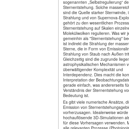
sogenannten „Selbstregulierung“ de
Sternentstehung. Solche massereic
sind die Quelle starker Sternwinde, 
Strahlung und von Supernova-Expl
gehört zu den wesentlichen Prozess
Sternentstehung auf Skalen einzeln
Molekülwolken regulieren. Was wir 
gemeinhin als "Sternentstehung" b
ist indirekt die Strahlung der masse
Sterne, die in Form von Emissionsli
Strahlung von Staub nach Außen trit
Gleichzeitig sind die zugrunde lieg
astrophysikalischen Mechanismen 
überwältigender Komplexität und
Interdependenz. Dies macht die kor
Interpretation der Beobachtungsdat
gerade einfach, was andererseits fü
Verständnis der Sternentstehung vo
Bedeutung ist.
Es gibt viele numerische Ansätze, di
Emission von Sternentstehungsgebi
vorherzusagen. Idealerweise würd
hochauflösende 3D-Simulationen al
für diese Vorhersagen verwenden. M
alle relevanten Prozesse (Photoionis