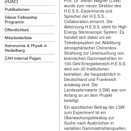
Prof. Dr. Stefan Wagner (LSW)
(HJAC)
wurde zum neuen Direktor des
Publikationen
H.E.S.S.-Experiments und
Sprecher der H.E.S.S.-
Gliese Fellowship
Collaboration ernannt. Die
Programm
Abkürzung H.E.S.S. steht für High
Öffentlichkeit
Energy Stereoscopic System. Es
handelt sich dabei um ein
Mitarbeiterliste
Teleskopsystem zur Abbildung
Astronomie & Physik in
atmosphärischer Cherenkov-
Heidelberg
Strahlung zur Untersuchung von
kosmischen Gammastrahlen im
ZAH Internal Pages
100-GeV-Energiebereich.H.E.S.S.
wird von 20 Institutionen
betrieben, die hauptsächlich in
Deutschland und Frankreich
ansässig sind. Die
Landessternwarte (LSW) war von
Anfang an an dem Projekt
beteiligt.
Ein spezifischer Beitrag der LSW
zum Experiment ist ein
Überwachungsteleskop zur
Suche nach Ausbrüchen in
variablen Gammastrahlenquellen,