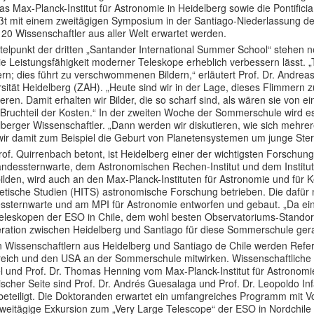
as Max-Planck-Institut für Astronomie in Heidelberg sowie die Pontifici
eßt mit einem zweitägigen Symposium in der Santiago-Niederlassung 
20 Wissenschaftler aus aller Welt erwartet werden.
ttelpunkt der dritten „Santander International Summer School“ stehen
ie Leistungsfähigkeit moderner Teleskope erheblich verbessern lässt. 
ern; dies führt zu verschwommenen Bildern,“ erläutert Prof. Dr. Andre
rsität Heidelberg (ZAH). „Heute sind wir in der Lage, dieses Flimmern
ieren. Damit erhalten wir Bilder, die so scharf sind, als wären sie v
 Bruchteil der Kosten.“ In der zweiten Woche der Sommerschule wird es
lberger Wissenschaftler. „Dann werden wir diskutieren, wie sich mehr
wir damit zum Beispiel die Geburt von Planetensystemen um junge Ste
of. Quirrenbach betont, ist Heidelberg einer der wichtigsten Forschun
andessternwarte, dem Astronomischen Rechen-Institut und dem Institut
lden, wird auch an den Max-Planck-Instituten für Astronomie und für K
etische Studien (HITS) astronomische Forschung betrieben. Die dafü
ssternwarte und am MPI für Astronomie entworfen und gebaut. „Da ein
eleskopen der ESO in Chile, dem wohl besten Observatoriums-Standort w
ration zwischen Heidelberg und Santiago für diese Sommerschule gera
 Wissenschaftlern aus Heidelberg und Santiago de Chile werden Refer
reich und den USA an der Sommerschule mitwirken. Wissenschaftliche 
l und Prof. Dr. Thomas Henning vom Max-Planck-Institut für Astronom
ischer Seite sind Prof. Dr. Andrés Guesalaga und Prof. Dr. Leopoldo Inf
 beteiligt. Die Doktoranden erwartet ein umfangreiches Programm mit V
zweitägige Exkursion zum „Very Large Telescope“ der ESO in Nordchil