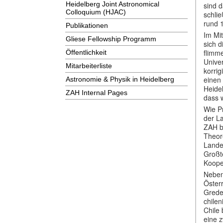
Heidelberg Joint Astronomical
sind d
Colloquium (HJAC)
schli
rund 1
Publikationen
Im Mi
Gliese Fellowship Programm
sich d
flimm
Öffentlichkeit
Unive
Mitarbeiterliste
korrig
einen
Astronomie & Physik in Heidelberg
Heide
ZAH Internal Pages
dass 
Wie Pr
der L
ZAH bi
Theor
Lande
Großt
Koope
Neben
Öster
Grede
chilen
Chile
eine 