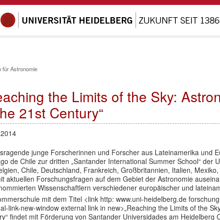
 für Astronomie
aching the Limits of the Sky: Astro
the 21st Century“
.2014
sragende junge Forscherinnen und Forscher aus Lateinamerika und 
ago de Chile zur dritten „Santander International Summer School“ der
lgien, Chile, Deutschland, Frankreich, Großbritannien, Italien, Mexik
mit aktuellen Forschungsfragen auf dem Gebiet der Astronomie auseinan
enommierten Wissenschaftlern verschiedener europäischer und lateinam
ommerschule mit dem Titel <link http: www.uni-heidelberg.de forschun
al-link-new-window external link in new>„Reaching the Limits of the Sky
ry“ findet mit Förderung von Santander Universidades am Heidelberg C