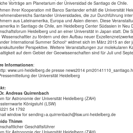
liche Vorträge am Planetarium der Universidad de Santiago de Chile.
hmen ihrer Kooperation mit Banco Santander erhält die Universität Hei
nehmensbereichs Santander Universidades, die zur Durchführung inter
ehmern aus Lateinamerika, Europa und Asien dienen. Diese Veranstal
amerika in Santiago de Chile, am Heidelberg Center Südasien in Neu De
schaftsforum Heidelberg und an einer Universität in Japan statt. Die 
r Wissenschaftler zu fördern und den Aufbau neuer Exzellenznetzwerke 
ander International Summer School“ widmet sich im März 2015 an der ja
ranskultureller Perspektive. Weitere Veranstaltungen zur molekularen
altigkeit auf dem Gebiet der Geowissenschaften sind für Juli und Se
re Informationen
:
 http: www.uni-heidelberg.de presse news2014 pm20141110_santiago.htm
ressemitteilung der Universität Heidelberg
kt:
 Dr. Andreas Quirrenbach
um für Astronomie der Universität Heidelberg (ZAH)
ssternwarte Königstuhl (LSW)
06221 54 1792
 mail window for sending>a.quirrenbach@lsw.uni-heidelberg.de
uido Thimm
nschaftlicher Geschäftsführer
um für Astronomie der Universität Heidelberg (ZAH)