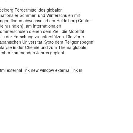
delberg Fördermittel des globalen
nationaler Sommer- und Winterschulen mit
tungen finden abwechselnd am Heidelberg Center
lhi (Indien), am Internationalen
Sommerschulen dienen dem Ziel, die Mobilität
in der Forschung zu unterstützen. Die vierte
panischen Universität Kyoto dem Religionsbegriff
 Katalyse in der Chemie und zum Thema globale
ptember kommenden Jahres geplant.
l external-link-new-window external link in