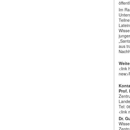
öffent
Im Ra
Unter
Teiln
Latein
Wissen
junge
„Sant
aus t
Nachh
Weite
<link
new>P
Konta
Prof.
Zentr
Lande
Tel: 
<link
Dr. G
Wisse
Zentr