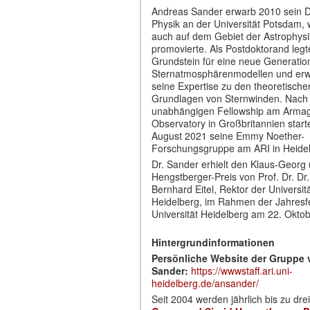
Andreas Sander erwarb 2010 sein D
Physik an der Universität Potsdam,
auch auf dem Gebiet der Astrophysi
promovierte. Als Postdoktorand legt
Grundstein für eine neue Generatio
Sternatmosphärenmodellen und erw
seine Expertise zu den theoretische
Grundlagen von Sternwinden. Nach
unabhängigen Fellowship am Arma
Observatory in Großbritannien start
August 2021 seine Emmy Noether-
Forschungsgruppe am ARI in Heidel
Dr. Sander erhielt den Klaus-Georg 
Hengstberger-Preis von Prof. Dr. Dr.
Bernhard Eitel, Rektor der Universit
Heidelberg, im Rahmen der Jahresfe
Universität Heidelberg am 22. Okto
Hintergrundinformationen
Persönliche Website der Gruppe 
Sander:
https://wwwstaff.ari.uni-
heidelberg.de/ansander/
Seit 2004 werden jährlich bis zu dre