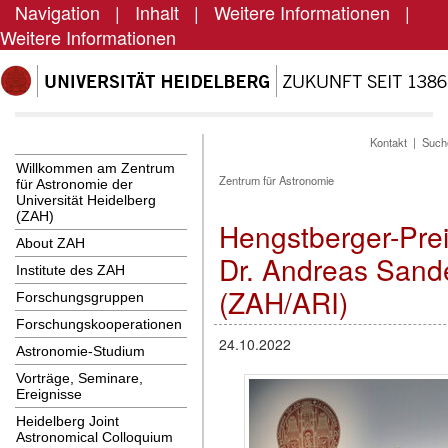
Navigation
|
Inhalt
|
Weitere Informationen
|
Weitere Informationen
Kontakt
|
Such
Willkommen am Zentrum
Zentrum für Astronomie
für Astronomie der
Universität Heidelberg
(ZAH)
Hengstberger-Prei
About ZAH
Dr. Andreas Sand
Institute des ZAH
(ZAH/ARI)
Forschungsgruppen
Forschungskooperationen
24.10.2022
Astronomie-Studium
Vorträge, Seminare,
Ereignisse
Heidelberg Joint
Astronomical Colloquium