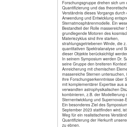
Forschungsgruppe drehen sich um 
Quantifizierung und das theoretisch
Verständnis dieses Vorgangs durch 
Anwendung und Entwicklung entspr
Sternatmosphärenmodelle. Ein wese
Bestandteil der Rolle massereicher 
grundlegende Motoren des kosmis
Materiezyklus sind ihre starken,
strahlungsgetriebenen Winde, die z.
quantitativen Spektralanalyse und S
dieser Objekte berücksichtigt werd
In seinem Symposium werden Dr. S
seine Gruppe den breiteren Kontext
Anreicherung mit chemischen Elem
massereiche Sternen untersuchen, 
ihre Forschungserkenntnisse über 
mit komplementärer Expertise aus 
verwandten astrophysikalischen Disz
kombinieren, z.B. der Modellierung 
Sternentwicklung und Supernovae-E
Ein besonderes Ziel des Symposium
September 2023 stattfinden wird, ist
Weg für ein realistischeres Verständ
Quantifizierung der Herkunft unser
zu ebnen.