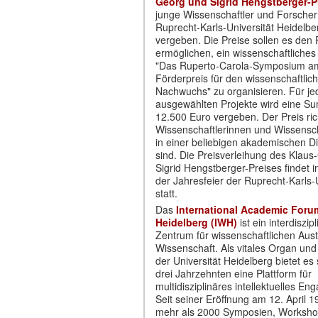
Georg und Sigrid Hengstberger-P
junge Wissenschaftler und Forscher
Ruprecht-Karls-Universität Heidelbe
vergeben. Die Preise sollen es den 
ermöglichen, ein wissenschaftlich
"Das Ruperto-Carola-Symposium a
Förderpreis für den wissenschaftlic
Nachwuchs" zu organisieren. Für je
ausgewählten Projekte wird eine 
12.500 Euro vergeben. Der Preis ric
Wissenschaftlerinnen und Wissenscha
in einer beliebigen akademischen Dis
sind. Die Preisverleihung des Klau
Sigrid Hengstberger-Preises findet
der Jahresfeier der Ruprecht-Karls-U
statt.
Das
International Academic Foru
Heidelberg (IWH)
ist ein interdiszip
Zentrum für wissenschaftlichen Aust
Wissenschaft. Als vitales Organ un
der Universität Heidelberg bietet es 
drei Jahrzehnten eine Plattform für
multidisziplinäres intellektuelles E
Seit seiner Eröffnung am 12. April 
mehr als 2000 Symposien, Worksho