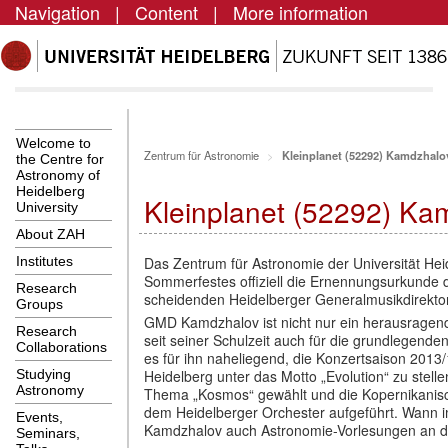
Navigation
|
Content
|
More information
Welcome to
Zentrum für Astronomie
Kleinplanet (52292) Kamdzhalo
the Centre for
Astronomy of
Heidelberg
Kleinplanet (52292) Ka
University
About ZAH
Das Zentrum f
ü
r Astronomie der Universit
ä
t He
Institutes
Sommerfestes offiziell die Ernennungsurkunde
Research
scheidenden Heidelberger Generalmusikdirekto
Groups
GMD Kamdzhalov ist nicht nur ein herausragender
Research
seit seiner Schulzeit auch f
ü
r die grundlegende
Collaborations
es f
ü
r ihn naheliegend, die Konzertsaison 2013
Heidelberg unter das Motto
„
Evolution
“
zu stelle
Studying
Astronomy
Thema
„
Kosmos
“
gew
ä
hlt und die Kopernikan
dem Heidelberger Orchester aufgef
ü
hrt. Wann i
Events,
Kamdzhalov auch Astronomie-Vorlesungen an de
Seminars,