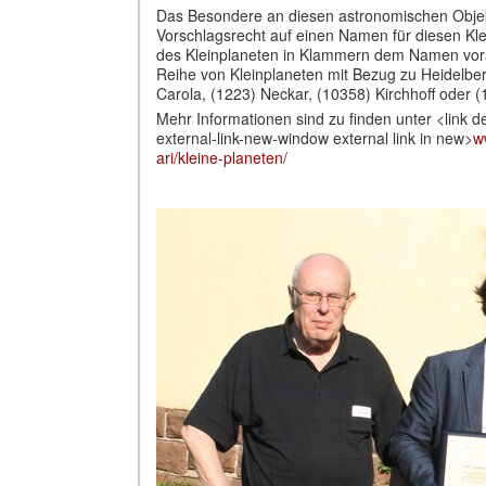
Das Besondere an diesen astronomischen Objek
Vorschlagsrecht auf einen Namen f
ü
r diesen Kl
des Kleinplaneten in Klammern dem Namen voran
Reihe von Kleinplaneten mit Bezug zu Heidelber
Carola, (1223) Neckar, (10358) Kirchhoff oder 
Mehr Informationen sind zu finden unter <link de
external-link-new-window external link in new>
w
ari/kleine-planeten/