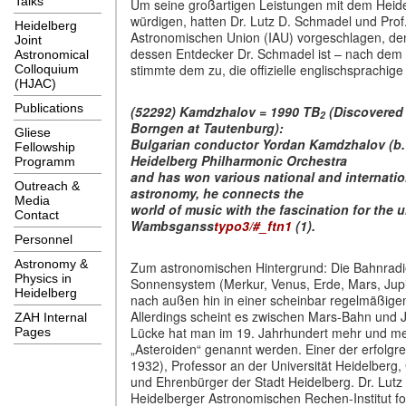
Talks
Um seine gro
ß
artigen Leistungen mit dem Heid
w
ü
rdigen, hatten Dr. Lutz D. Schmadel und Pr
Heidelberg
Astronomischen Union (IAU) vorgeschlagen, d
Joint
dessen Entdecker Dr. Schmadel ist
–
nach dem 
Astronomical
stimmte dem zu, die offizielle englischsprachig
Colloquium
(HJAC)
Publications
(52292)
Kamdzhalov
= 1990 TB
(Discovered 
2
Borngen at Tautenburg):
Gliese
Bulgarian conductor Yordan Kamdzhalov (b. 1
Fellowship
Heidelberg Philharmonic Orchestra
Programm
and has won various na
t
ional and internati
Outreach &
astronomy, he connects the
Media
world of music with the fascination for the
Contact
Wambsganss
typo3/#_ftn1
(1).
Personnel
Astronomy &
Zum astronomischen Hintergrund: Die Bahnradi
Physics in
Sonnensystem (Merkur, Venus, Erde, Mars, Jup
Heidelberg
nach au
ß
en hin in einer scheinbar regelm
äß
ige
Allerdings scheint es zwischen Mars-Bahn und 
ZAH Internal
L
ü
cke hat man im 19. Jahrhundert mehr und m
Pages
„
Asteroiden
“
genannt werden. Einer der erfolgr
1932), Professor an der Universit
ä
t Heidelberg,
und Ehrenb
ü
rger der Stadt Heidelberg. Dr. Lut
Heidelberger Astronomischen Rechen-Institut fo