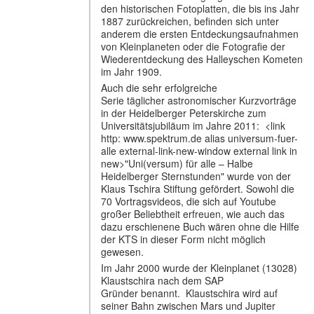
den historischen Fotoplatten, die bis ins Jahr
1887 zurückreichen, befinden sich unter
anderem die ersten Entdeckungsaufnahmen
von Kleinplaneten oder die Fotografie der
Wiederentdeckung des Halleyschen Kometen
im Jahr 1909.
Auch die sehr erfolgreiche
Serie täglicher astronomischer Kurzvorträge
in der Heidelberger Peterskirche zum
Universitätsjubiläum im Jahre 2011: <link
http: www.spektrum.de alias universum-fuer-
alle external-link-new-window external link in
new>"Uni(versum) für alle – Halbe
Heidelberger Sternstunden" wurde von der
Klaus Tschira Stiftung gefördert. Sowohl die
70 Vortragsvideos, die sich auf Youtube
großer Beliebtheit erfreuen, wie auch das
dazu erschienene Buch wären ohne die Hilfe
der KTS in dieser Form nicht möglich
gewesen.
Im Jahr 2000 wurde der Kleinplanet (13028)
Klaustschira nach dem SAP
Gründer benannt. Klaustschira wird auf
seiner Bahn zwischen Mars und Jupiter