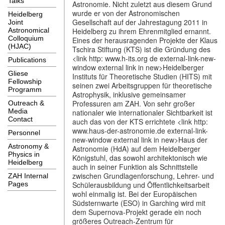
Talks
Astronomie. Nicht zuletzt aus diesem Grund
wurde er von der Astronomischen
Heidelberg
Gesellschaft auf der Jahrestagung 2011 in
Joint
Heidelberg zu ihrem Ehrenmitglied ernannt.
Astronomical
Colloquium
Eines der herausragenden Projekte der Klaus
(HJAC)
Tschira Stiftung (KTS) ist die Gründung des
<link http: www.h-its.org de external-link-new-
Publications
window external link in new>Heidelberger
Gliese
Instituts für Theoretische Studien (HITS) mit
Fellowship
seinen zwei Arbeitsgruppen für theoretische
Programm
Astrophysik, inklusive gemeinsamer
Professuren am ZAH. Von sehr großer
Outreach &
Media
nationaler wie internationaler Sichtbarkeit ist
Contact
auch das von der KTS errichtete <link http:
www.haus-der-astronomie.de external-link-
Personnel
new-window external link in new>Haus der
Astronomy &
Astronomie (HdA) auf dem Heidelberger
Physics in
Königstuhl, das sowohl architektonisch wie
Heidelberg
auch in seiner Funktion als Schnittstelle
zwischen Grundlagenforschung, Lehrer- und
ZAH Internal
Schülerausbildung und Öffentlichkeitsarbeit
Pages
wohl einmalig ist. Bei der Europäischen
Südsternwarte (ESO) in Garching wird mit
dem Supernova-Projekt gerade ein noch
größeres Outreach-Zentrum für