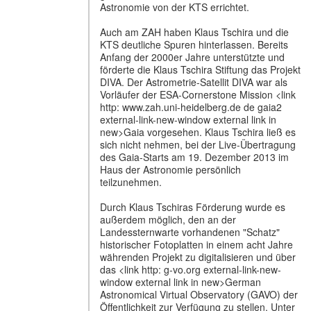
Astronomie von der KTS errichtet.
Auch am ZAH haben Klaus Tschira und die
KTS deutliche Spuren hinterlassen. Bereits
Anfang der 2000er Jahre unterstützte und
förderte die Klaus Tschira Stiftung das Projekt
DIVA. Der Astrometrie-Satellit DIVA war als
Vorläufer der ESA-Cornerstone Mission <link
http: www.zah.uni-heidelberg.de de gaia2
external-link-new-window external link in
new>Gaia vorgesehen. Klaus Tschira ließ es
sich nicht nehmen, bei der Live-Übertragung
des Gaia-Starts am 19. Dezember 2013 im
Haus der Astronomie persönlich
teilzunehmen.
Durch Klaus Tschiras Förderung wurde es
außerdem möglich, den an der
Landessternwarte vorhandenen "Schatz"
historischer Fotoplatten in einem acht Jahre
währenden Projekt zu digitalisieren und über
das <link http: g-vo.org external-link-new-
window external link in new>German
Astronomical Virtual Observatory (GAVO) der
Öffentlichkeit zur Verfügung zu stellen. Unter