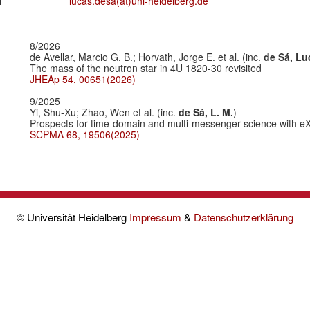
l
lucas.desa(at)uni-heidelberg.de
8/2026
de Avellar, Marcio G. B.; Horvath, Jorge E. et al. (inc.
de Sá, Lu
The mass of the neutron star in 4U 1820-30 revisited
JHEAp 54, 00651(2026)
9/2025
Yi, Shu-Xu; Zhao, Wen et al. (inc.
de Sá, L. M.
)
Prospects for time-domain and multi-messenger science with e
SCPMA 68, 19506(2025)
© Universität Heidelberg
Impressum
&
Datenschutzerklärung