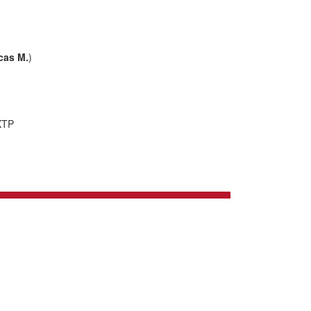
cas M.
)
XTP