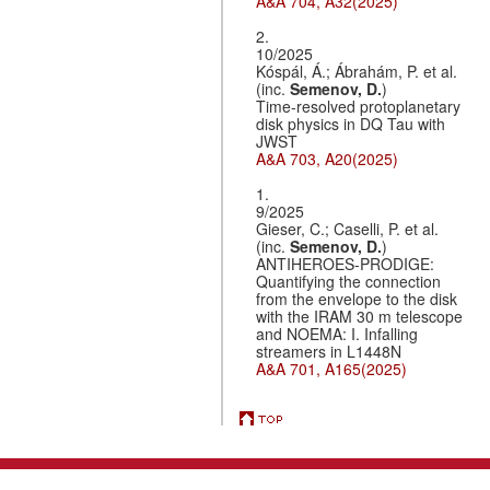
A&A 704, A32(2025)
2.
10/2025
Kóspál, Á.; Ábrahám, P. et al.
(inc.
Semenov, D.
)
Time-resolved protoplanetary
disk physics in DQ Tau with
JWST
A&A 703, A20(2025)
1.
9/2025
Gieser, C.; Caselli, P. et al.
(inc.
Semenov, D.
)
ANTIHEROES-PRODIGE:
Quantifying the connection
from the envelope to the disk
with the IRAM 30 m telescope
and NOEMA: I. Infalling
streamers in L1448N
A&A 701, A165(2025)