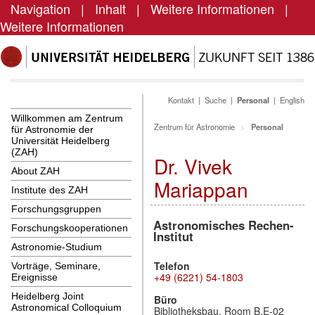
Navigation
|
Inhalt
|
Weitere Informationen
|
Weitere Informationen
Kontakt
|
Suche
|
Personal
|
English
Willkommen am Zentrum
Zentrum für Astronomie
Personal
für Astronomie der
Universität Heidelberg
(ZAH)
Dr. Vivek
About ZAH
Mariappan
Institute des ZAH
Forschungsgruppen
Astronomisches Rechen-
Forschungskooperationen
Institut
Astronomie-Studium
Telefon
Vorträge, Seminare,
+49 (6221) 54-1803
Ereignisse
Heidelberg Joint
Büro
Astronomical Colloquium
Bibliotheksbau, Room B.E-02