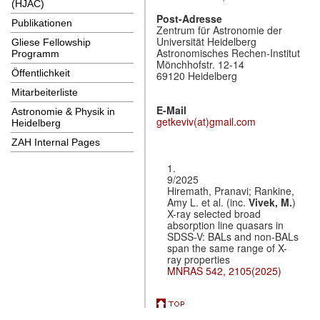
(HJAC)
Post-Adresse
Publikationen
Zentrum für Astronomie der
Universität Heidelberg
Gliese Fellowship
Astronomisches Rechen-Institut
Programm
Mönchhofstr. 12-14
Öffentlichkeit
69120 Heidelberg
Mitarbeiterliste
E-Mail
Astronomie & Physik in
getkeviv(at)gmail.com
Heidelberg
ZAH Internal Pages
1.
9/2025
Hiremath, Pranavi; Rankine,
Amy L. et al. (inc.
Vivek, M.
)
X-ray selected broad
absorption line quasars in
SDSS-V: BALs and non-BALs
span the same range of X-
ray properties
MNRAS 542, 2105(2025)